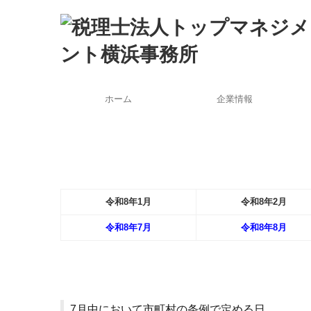
ホーム
企業情報
令和
8
年
1月
令和
8
年
2月
令和
8
年
7月
令和
8
年
8月
7月中において市町村の条例で定める日