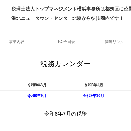
士法人トップマネジメント横浜事務所は都筑区に位
税理
港北ニュータウン・センター北駅から徒歩圏内です！
事業内容
TKC全国会
関連リンク
税務カレンダー
令和
8
年
3月
令和
8
年
4月
令和
8
年
9月
令和8
年
10月
令和8年7月の税務