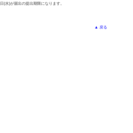
日(水)が届出の提出期限になります。
▲ 戻る