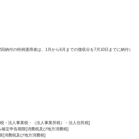
回納付の特例適用者は、1月から6月までの徴収分を7月10日までに納付）
費税・法人事業税・（法人事業所税）・法人住民税]
る確定申告期限[消費税及び地方消費税]
[消費税及び地方消費税]