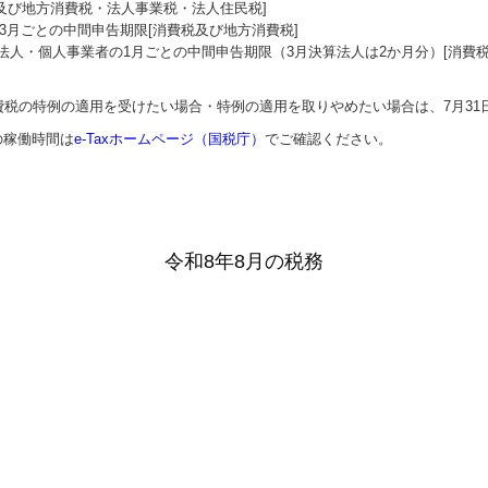
及び地方消費税・法人事業税・法人住民税]
の3月ごとの中間申告期限[消費税及び地方消費税]
く法人・個人事業者の1月ごとの中間申告期限（3月決算法人は2か月分）[消費
税の特例の適用を受けたい場合・特例の適用を取りやめたい場合は、7月31日
の稼働時間は
e-Taxホームページ（国税庁）
でご確認ください。
令和8年8月の税務