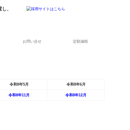
置し、
お問い合せ
定額減税
令和
8
年
5月
令和
8
年
6月
令和8年
1
1
月
令和8年
12月