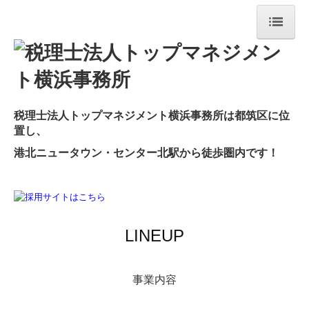
ホーム
企業情報
事業内容
士法人トップマネジメント横浜事務所は都筑区に位
税理
置し、
TKC全国会
港北ニュータウン・センター北駅から徒歩圏内です！
関連リンク
お問い合せ
定額減税
LINEUP
事業内容