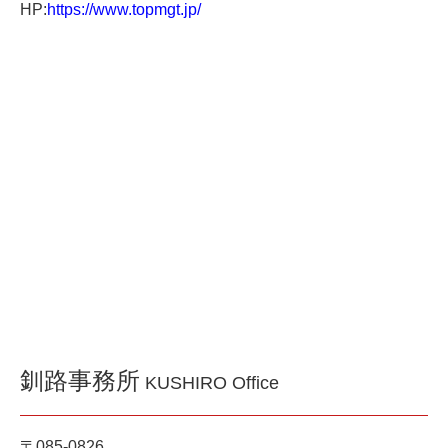
HP:
https://www.topmgt.jp/
釧路事務所
KUSHIRO Office
〒085-0826